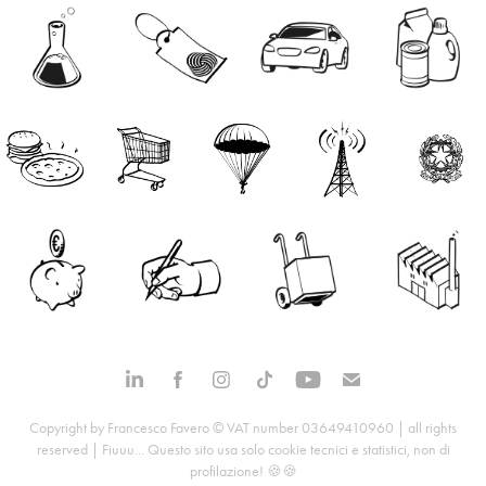
Copyright by Francesco Favero © VAT number 03649410960 | all rights
reserved | Fiuuu... Questo sito usa solo cookie tecnici e statistici, non di
profilazione! 🍪🍪