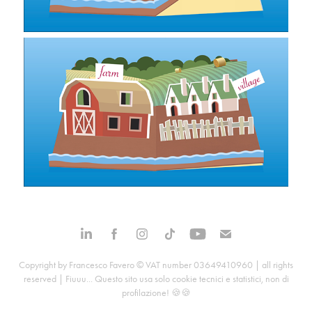
Copyright by Francesco Favero © VAT number 03649410960 | all rights
reserved | Fiuuu... Questo sito usa solo cookie tecnici e statistici, non di
profilazione! 🍪🍪